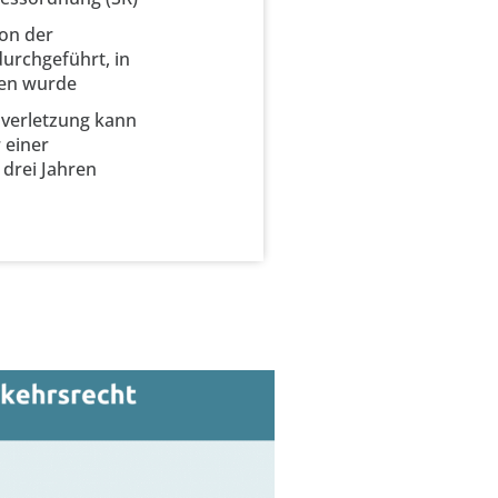
von der
urchgeführt, in
en wurde
lverletzung kann
 einer
 drei Jahren