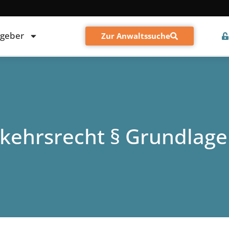
tgeber
Zur Anwaltssuche
rkehrsrecht § Grundlage