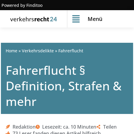
Powered by Finditoo
Menü
Home
»
Verkehrsdelikte
»
Fahrerflucht
Fahrerflucht §
Definition, Strafen &
mehr
Redaktion
Lesezeit: ca. 10 Minuten
Teilen
73 Leser fanden diesen Artikel hilfreich.